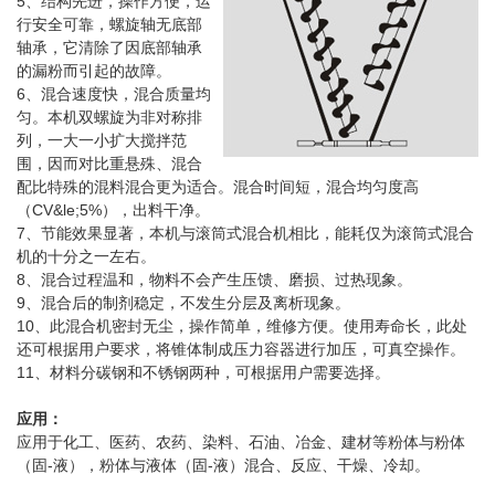
5、结构先进，操作方便，运
行安全可靠，螺旋轴无底部
轴承，它清除了因底部轴承
的漏粉而引起的故障。
6、混合速度快，混合质量均
匀。本机双螺旋为非对称排
列，一大一小扩大搅拌范
围，因而对比重悬殊、混合
配比特殊的混料混合更为适合。混合时间短，混合均匀度高
（CV&le;5%），出料干净。
7、节能效果显著，本机与滚筒式混合机相比，能耗仅为滚筒式混合
机的十分之一左右。
8、混合过程温和，物料不会产生压馈、磨损、过热现象。
9、混合后的制剂稳定，不发生分层及离析现象。
10、此混合机密封无尘，操作简单，维修方便。使用寿命长，此处
还可根据用户要求，将锥体制成压力容器进行加压，可真空操作。
11、材料分碳钢和不锈钢两种，可根据用户需要选择。
应用：
应用于化工、医药、农药、染料、石油、冶金、建材等粉体与粉体
（固-液），粉体与液体（固-液）混合、反应、干燥、冷却。