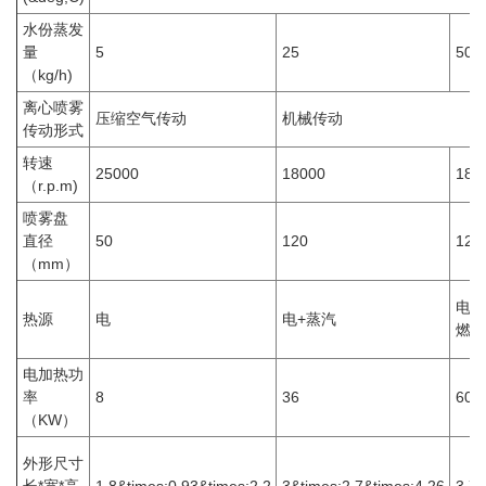
水份蒸发
量
5
25
50
（kg/h)
离心喷雾
压缩空气传动
机械传动
传动形式
转速
25000
18000
180
（r.p.m)
喷雾盘
直径
50
120
120
（mm）
电＋
热源
电
电+蒸汽
燃油
电加热功
率
8
36
60
（KW）
外形尺寸