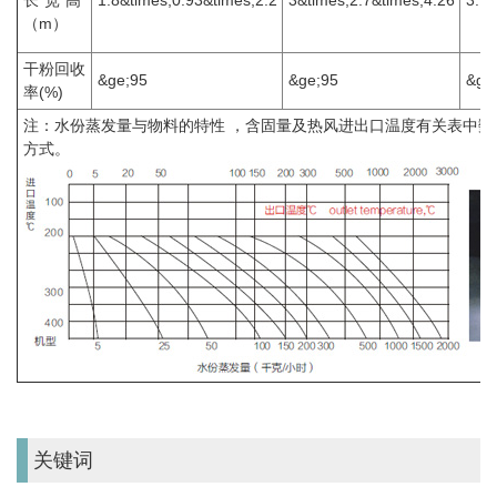
长*宽*高
1.8&times;0.93&times;2.2
3&times;2.7&times;4.26
3.7&
（m）
干粉回收
&ge;95
&ge;95
&ge
率(%)
注：水份蒸发量与物料的特性 ，含固量及热风进出口温度有关表中
方式。
关键词