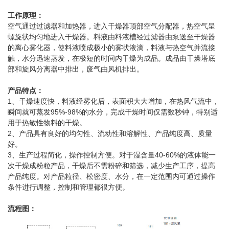
工作原理：
空气通过过滤器和加热器，进入干燥器顶部空气分配器，热空气呈
螺旋状均匀地进入干燥器。料液由料液槽经过滤器由泵送至干燥器
的离心雾化器，使料液喷成极小的雾状液滴，料液与热空气并流接
触，水分迅速蒸发，在极短的时间内干燥为成品。成品由干燥塔底
部和旋风分离器中排出，废气由风机排出。
产品特点：
1、干燥速度快，料液经雾化后，表面积大大增加，在热风气流中，
瞬间就可蒸发95%-98%的水分，完成干燥时间仅需数秒钟，特别适
用于热敏性物料的干燥。
2、产品具有良好的均匀性、流动性和溶解性、产品纯度高、质量
好。
3、生产过程简化，操作控制方便。对于湿含量40-60%的液体能一
次干燥成粉粒产品，干燥后不需粉碎和筛选，减少生产工序，提高
产品纯度。对产品粒径、松密度、水分，在一定范围内可通过操作
条件进行调整，控制和管理都很方便。
流程图：