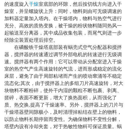
的速度旋入
干燥
室底部的环隙，然后按切线方向进入干
燥室，并呈螺旋状上升：同时，物料则由可无级调速的
加料器定量加入塔内。在干燥塔内，物料与热空气进行
充分、高效的质热变换，被干燥的粉状物料随同热风一
起输送至分离器，其中成品收集包装，而尾气则进一步
经除尘装置处理后排空。
在磷酸铁干燥塔底部装有蜗壳式空气分配器和搅拌
器，搅拌器的转速通过调节外部电机的转速进行无级调
速。搅拌器有两个作用：它可以带动从分配室进入干燥
室的热空气产生高速旋转的气流，进而形成稳定的流化
床层，避免了由于局部粘堵而产生的喷动窜涌等不稳定
;
流态化
其次，由于搅拌器上的多组刀片高速旋转，对大
块物料不断粉碎，使外干内湿的颗粒不断包裹、剥离、
搓碎，表面不断更新，增大了换热面积，从而强化了
,
质、热交换
提高了干燥速率。另外，搅拌器上的刀片与
干燥塔器壁间隙极小，及时清理掉粘结在壁上的物料，
以防止物料长期停留而变性。为确保物料不变性分解，
塔壁内设有冷却夹套，对于热敏性物科可保证质量。蜗