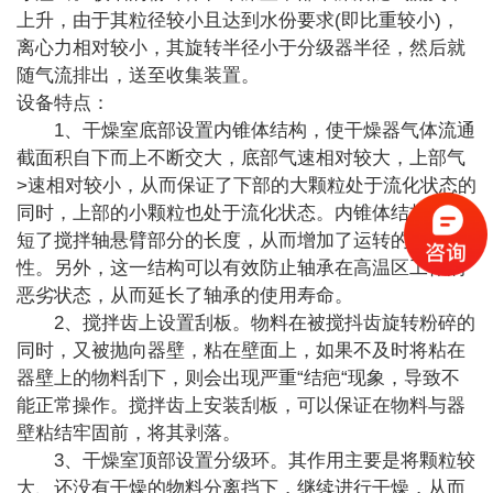
(
)
上升，由于其粒径较小且达到水份要求
即比重较小
，
离心力相对较小，其旋转半径小于分级器半径，然后就
随气流排出，送至收集装置。
设备特点：
1
、干燥室底部设置内锥体结构，使干燥器气体流通
截面积自下而上不断交大，底部气速相对较大，上部气
>
速相对较小，从而保证了下部的大颗粒处于流化状态的
同时，上部的小颗粒也处于流化状态。内锥体结构还缩
短了搅拌轴悬臂部分的长度，从而增加了运转的可靠
性。另外，这一结构可以有效防止轴承在高温区工作的
恶劣状态，从而延长了轴承的使用寿命。
2
、搅拌齿上设置刮板。物料在被搅抖齿旋转粉碎的
同时，又被抛向器壁，粘在壁面上，如果不及时将粘在
“
“
器壁上的物料刮下，则会出现严重
结疤
现象，导致不
能正常操作。搅拌齿上安装刮板，可以保证在物料与器
壁粘结牢固前，将其剥落。
3
、干燥室顶部设置分级环。其作用主要是将颗粒较
大、还没有干燥的物料分离挡下，继续进行干燥，从而