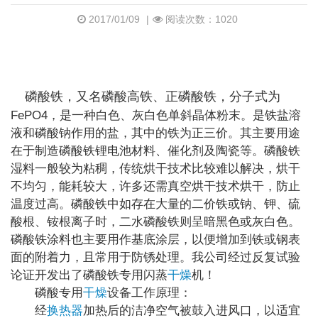
2017/01/09
|
阅读次数：1020
磷酸铁，又名磷酸高铁、正磷酸铁，分子式为
FePO4
，是一种白色、灰白色单斜晶体粉末。是铁盐溶
液和磷酸钠作用的盐，其中的铁为正三价。其主要用途
在于制造磷酸铁锂电池材料、催化剂及陶瓷等。磷酸铁
湿料一般较为粘稠，传统烘干技术比较难以解决，烘干
不均匀，能耗较大，许多还需真空烘干技术烘干，防止
温度过高。磷酸铁中如存在大量的二价铁或钠、钾、硫
酸根、铵根离子时，二水磷酸铁则呈暗黑色或灰白色。
磷酸铁涂料也主要用作基底涂层，以便增加到铁或钢表
面的附着力，且常用于防锈处理。我公司经过反复试验
论证开发出了磷酸铁专用闪蒸
干燥
机！
磷酸专用
干燥
设备工作原理：
经
换热器
加热后的洁净空气被鼓入进风口，以适宜