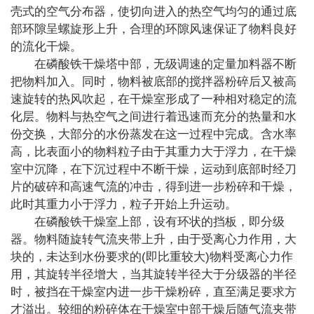
壳式的空气分布器，使切向进入的热空气均匀的通过底
部环隙呈螺旋形上升，合理的环隙风速保证了物料良好
的流化干燥。
在磷酸铁干燥塔中部，无级调速的定量加料器不断
把物料加入。同时，物料被底部的搅拌器粉碎后又被高
速旋转的热风吹起，在干燥室形成了一种相对稳定的流
化层。物料与热空气之间进行着迅速而充分的热量和水
份交换，大部分的水份蒸发在这一过程中完成。含水率
高，比表面小的物料粒子由于其重力大于浮力，在干燥
室中沉降，在下沉过程中不断干燥，运动到底部时经刀
片的破碎和高速气流的冲击，得到进一步粉碎和干燥，
此时其重力小于浮力，粒子开始上升运动。
在磷酸铁干燥室上部，设有环状的挡板，即分级
器。物料随旋转气流夹带上升，由于受离心力作用，大
(
)
块的，未达到水份要求的
即比重较大
物料受离心力作
用，其旋转半径增大，当其旋转半径大于分级器的半径
时，被挡在干燥室内进一步干燥粉碎，直至满足要求方
才溢出。较细的粉碎体在干燥室中部干燥后随气流夹带