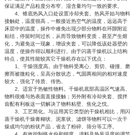
保证满足产品粒度分布窄、湿含量均匀一致的要求。
4
、锥底热风入口处设置冷却夹套。热风开始与物料
接触处，温度很高，一般接近热空气的温度，远远高于
床层中的温度，操作中难免出现少部分物料在环隙附近
粘结，停留时间过长，从而导致物料变质，甚至产生熔
化，为避免这一现象，
增设夹套，可以降低该处器壁的
温度，使操作得以顺利进行。由于闪蒸干燥机以上结构
特点，使其性能较其它干燥机存在以下优点：
1
、干燥强度高。由于物科受离心、剪切、碰撞、磨
擦而被微粒化，呈高分散状态，气固两相间的相对速度
较大，强化了传质、传热。
2
、适宜于热敏性物料。干燥机底部高温区气速高、
物料很难与热表面直接接触；另外附有冷却夹套、搅拌
齿配有利板这一切解决了物料粘壁、焦化之忱。
3
、工艺简化。与运用其它类型的干燥机相比，用闪
蒸干燥机干燥膏糊状、泥浆状、滤饼等物料可以一次干
燥成均匀的粉状产品，省去了粉碎、筛分等工序。
4
、有效控制终水份和细度。进料及热风温度的调节