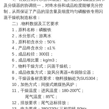
及分级器的协调统一，对终水份和成品粒度能够充分控
制，从而保证了产品的湿含量及细度均匀磷酸铁专用闪
蒸干燥机制造标准：
.
二）
物料数据及工艺要求
1
，
原料名称：磷酸铁
2
，
水分形式：游离水
3
50
，
原料初含水分：
％
4
≤1
，
产品终含水分：
％
5
300
，
成品粒径：
目；
6
kg/m3
，
成品堆比重：
；
7
，
物料干燥方式：闪蒸干燥机；
8
+
，
成品收集方式：旋风分离器
布袋除尘器；
9
SUS304
，
干燥设备材质要求：物料接触处为
；
10
，
加热方式：间接式燃煤热风炉；
11
180-200
，
干燥温度：进风温度：
℃
；
85
尾气温度：
℃
；
12
，
排放要求：尾气达标排放；
13
380/220V
50Hz
，
电力要求：
三相四线